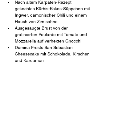
Nach altem Karpaten-Rezept 
gekochtes Kürbis-Kokos-Süppchen mit 
Ingwer, dämonischer Chili und einem 
Hauch von Zimtsahne
Ausgesaugte Brust von der 
gratinierten Poularde mit Tomate und 
Mozzarella auf verhexten Gnocchi
Domina Frosts San Sebastian 
Cheesecake mit Schokolade, Kirschen 
und Kardamon
Mahl & Meute
Freiheit 27 (Schlossinnenhof)
46348 Raesfeld
Tel.
+49 2865 2044-0
Mail
restaurant@mahlundmeute.de