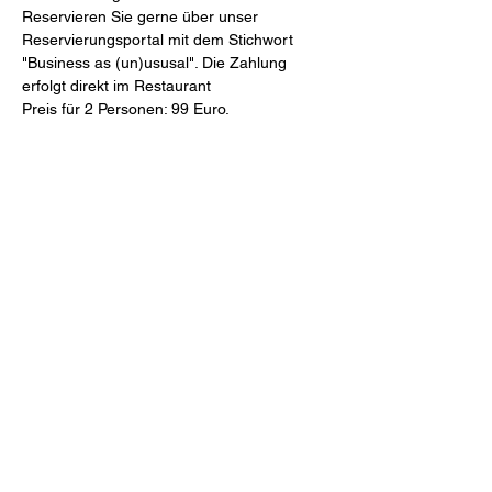
Reservieren Sie gerne über unser 
Reservierungsportal mit dem Stichwort 
"Business as (un)ususal". Die Zahlung 
erfolgt direkt im Restaurant
Preis für 2 Personen: 99 Euro.
Mahl & Meute
Freiheit 27 (Schlossinnenhof)
46348 Raesfeld
Tel.
+49 2865 2044-0
Mail
restaurant@mahlundmeute.de
Öffnungszeiten:
Montag + Dienstag: Ruhetag
Mittwoch - Samstag: 17:00 – 22:00 Uhr
Sonntag 15:00 - 21:00 Uhr