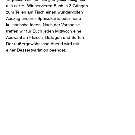
à la carte.  Wir servieren Euch in 3 Gängen 
zum Teilen am Tisch einen wundervollen 
Auszug unserer Speisekarte oder neue 
kulinarische Ideen. Nach der Vorspeise 
treffen wir für Euch jeden Mittwoch eine 
Auswahl an Fleisch, Beilagen und Soßen. 
Der außergewöhnliche Abend wird mit 
einer Dessertvariation beendet.
Mahl & Meute
Freiheit 27 (Schlossinnenhof)
46348 Raesfeld
Tel.
+49 2865 2044-0
Mail
restaurant@mahlundmeute.de
Öffnungszeiten: