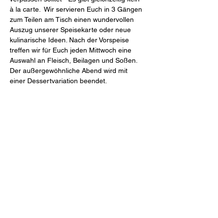
à la carte.  Wir servieren Euch in 3 Gängen 
zum Teilen am Tisch einen wundervollen 
Auszug unserer Speisekarte oder neue 
kulinarische Ideen. Nach der Vorspeise 
treffen wir für Euch jeden Mittwoch eine 
Auswahl an Fleisch, Beilagen und Soßen. 
Der außergewöhnliche Abend wird mit 
einer Dessertvariation beendet.
Mahl & Meute
Freiheit 27 (Schlossinnenhof)
46348 Raesfeld
Tel.
+49 2865 2044-0
Mail
restaurant@mahlundmeute.de
Öffnungszeiten: