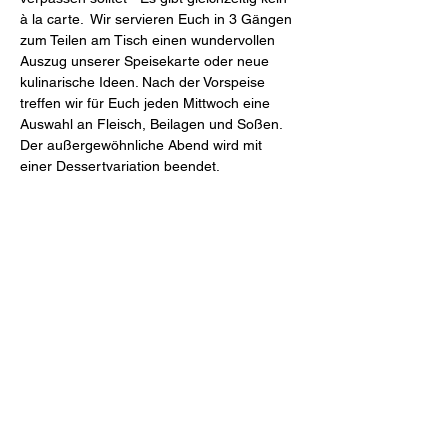
à la carte.  Wir servieren Euch in 3 Gängen 
zum Teilen am Tisch einen wundervollen 
Auszug unserer Speisekarte oder neue 
kulinarische Ideen. Nach der Vorspeise 
treffen wir für Euch jeden Mittwoch eine 
Auswahl an Fleisch, Beilagen und Soßen. 
Der außergewöhnliche Abend wird mit 
einer Dessertvariation beendet.
Mahl & Meute
Freiheit 27 (Schlossinnenhof)
46348 Raesfeld
Tel.
+49 2865 2044-0
Mail
restaurant@mahlundmeute.de
Öffnungszeiten: