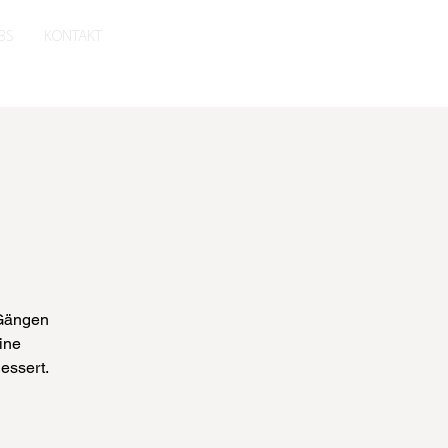
BS
KONTAKT
 Gängen
ine
essert.