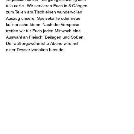
à la carte.  Wir servieren Euch in 3 Gängen 
zum Teilen am Tisch einen wundervollen 
Auszug unserer Speisekarte oder neue 
kulinarische Ideen. Nach der Vorspeise 
treffen wir für Euch jeden Mittwoch eine 
Auswahl an Fleisch, Beilagen und Soßen. 
Der außergewöhnliche Abend wird mit 
einer Dessertvariation beendet.
Mahl & Meute
Freiheit 27 (Schlossinnenhof)
46348 Raesfeld
Tel.
+49 2865 2044-0
Mail
restaurant@mahlundmeute.de
Öffnungszeiten: