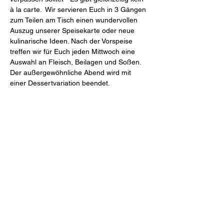
à la carte.  Wir servieren Euch in 3 Gängen 
zum Teilen am Tisch einen wundervollen 
Auszug unserer Speisekarte oder neue 
kulinarische Ideen. Nach der Vorspeise 
treffen wir für Euch jeden Mittwoch eine 
Auswahl an Fleisch, Beilagen und Soßen. 
Der außergewöhnliche Abend wird mit 
einer Dessertvariation beendet.
Mahl & Meute
Freiheit 27 (Schlossinnenhof)
46348 Raesfeld
Tel.
+49 2865 2044-0
Mail
restaurant@mahlundmeute.de
Öffnungszeiten: