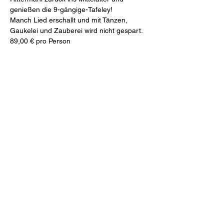
genießen die 9-gängige-Tafeley!
Manch Lied erschallt und mit Tänzen, 
Gaukelei und Zauberei wird nicht gespart.
89,00 € pro Person
Mahl & Meute
Freiheit 27 (Schlossinnenhof)
46348 Raesfeld
Tel.
+49 2865 2044-0
Mail
restaurant@mahlundmeute.de
Öffnungszeiten:
Montag + Dienstag: Ruhetag
Mittwoch - Samstag: 17:00 – 22:00 Uhr
Sonntag 15:00 - 21:00 Uhr
(Achtung mittwochs ist
MEATWOCH
im Mahl &