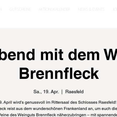
N
GUTSCHEINE
AKTIONSKALENDER
NEWS & EVENTS
JO
bend mit dem W
Brennfleck
Sa., 19. Apr.
  |  
Raesfeld
. April wird’s genussvoll im Rittersaal des Schlosses Raesfeld
eck reist aus dem wunderschönen Frankenland an, um euch di
eine des Weinguts Brennfleck näherzubringen – mit spannend