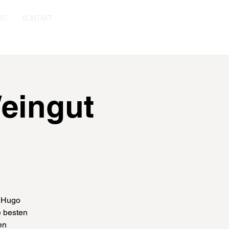
BS
KONTAKT
eingut
! Hugo
e besten
en