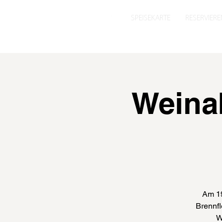
SPEISEKARTE
RESERVIERE
Weina
Am 19
Brennfl
W