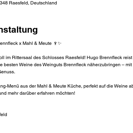
46348 Raesfeld, Deutschland
nstaltung
ennfleck x Mahl & Meute 🍷✨
voll im Rittersaal des Schlosses Raesfeld! Hugo Brennfleck re
ie besten Weine des Weinguts Brennfleck näherzubringen – mi
Genuss.
ang-Menü aus der Mahl & Meute Küche, perfekt auf die Weine ab
 und mehr darüber erfahren möchten!
feld