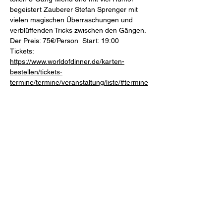
begeistert Zauberer Stefan Sprenger mit 
vielen magischen Überraschungen und 
verblüffenden Tricks zwischen den Gängen.
Der Preis: 75€/Person  Start: 19:00
Tickets: 
https://www.worldofdinner.de/karten-
bestellen/tickets-
termine/termine/veranstaltung/liste/#termine
Mahl & Meute
Freiheit 27 (Schlossinnenhof)
46348 Raesfeld
Tel.
+49 2865 2044-0
Mail
restaurant@mahlundmeute.de
Öffnungszeiten: