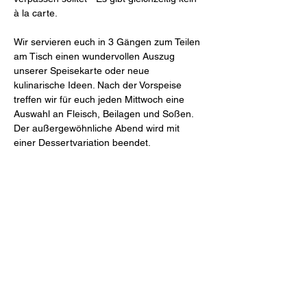
à la carte.

Wir servieren euch in 3 Gängen zum Teilen 
am Tisch einen wundervollen Auszug 
unserer Speisekarte oder neue 
kulinarische Ideen. Nach der Vorspeise 
treffen wir für euch jeden Mittwoch eine 
Auswahl an Fleisch, Beilagen und Soßen. 
Der außergewöhnliche Abend wird mit 
einer Dessertvariation beendet. 
Mahl & Meute
Freiheit 27 (Schlossinnenhof)
46348 Raesfeld
Tel.
+49 2865 2044-0
Mail
restaurant@mahlundmeute.de